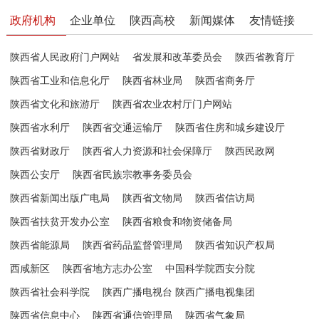
政府机构
企业单位
陕西高校
新闻媒体
友情链接
陕西省人民政府门户网站
省发展和改革委员会
陕西省教育厅
陕西省工业和信息化厅
陕西省林业局
陕西省商务厅
陕西省文化和旅游厅
陕西省农业农村厅门户网站
陕西省水利厅
陕西省交通运输厅
陕西省住房和城乡建设厅
陕西省财政厅
陕西省人力资源和社会保障厅
陕西民政网
陕西公安厅
陕西省民族宗教事务委员会
陕西省新闻出版广电局
陕西省文物局
陕西省信访局
陕西省扶贫开发办公室
陕西省粮食和物资储备局
陕西省能源局
陕西省药品监督管理局
陕西省知识产权局
西咸新区
陕西省地方志办公室
中国科学院西安分院
陕西省社会科学院
陕西广播电视台 陕西广播电视集团
陕西省信息中心
陕西省通信管理局
陕西省气象局