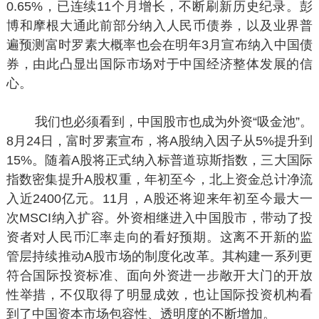
0.65%，已连续11个月增长，不断刷新历史纪录。彭
博和摩根大通此前部分纳入人民币债券，以及业界普
遍预测富时罗素大概率也会在明年3月宣布纳入中国债
券，由此凸显出国际市场对于中国经济整体发展的信
心。
我们也必须看到，中国股市也成为外资“吸金池”。
8月24日，富时罗素宣布，将A股纳入因子从5%提升到
15%。随着A股将正式纳入标普道琼斯指数，三大国际
指数密集提升A股权重，年初至今，北上资金总计净流
入近2400亿元。11月，A股还将迎来年初至今最大一
次MSCI纳入扩容。外资相继进入中国股市，带动了投
资者对人民币汇率走向的看好预期。这离不开新的监
管层持续推动A股市场的制度化改革。其构建一系列更
符合国际投资标准、面向外资进一步敞开大门的开放
性举措，不仅取得了明显成效，也让国际投资机构看
到了中国资本市场包容性、透明度的不断增加。