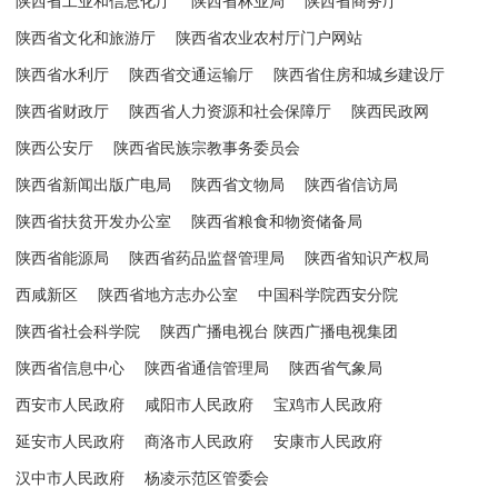
陕西省工业和信息化厅
陕西省林业局
陕西省商务厅
陕西省文化和旅游厅
陕西省农业农村厅门户网站
陕西省水利厅
陕西省交通运输厅
陕西省住房和城乡建设厅
陕西省财政厅
陕西省人力资源和社会保障厅
陕西民政网
陕西公安厅
陕西省民族宗教事务委员会
陕西省新闻出版广电局
陕西省文物局
陕西省信访局
陕西省扶贫开发办公室
陕西省粮食和物资储备局
陕西省能源局
陕西省药品监督管理局
陕西省知识产权局
西咸新区
陕西省地方志办公室
中国科学院西安分院
陕西省社会科学院
陕西广播电视台 陕西广播电视集团
陕西省信息中心
陕西省通信管理局
陕西省气象局
西安市人民政府
咸阳市人民政府
宝鸡市人民政府
延安市人民政府
商洛市人民政府
安康市人民政府
汉中市人民政府
杨凌示范区管委会