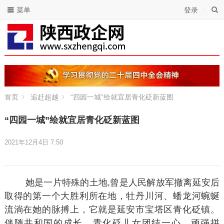
菜单
登录
首页
追赶超越
“四园一城”绘就宜居青化砭新蓝图
“四园一城”绘就宜居青化砭新蓝图
2021年12月4日 7:50
她是一片特殊的土地,曾是人民解放军撤离延安后
取得的第一个大胜利所在地，牡丹川河、蟠龙河蜿蜒
流淌在她的脉搏上，它就是延安市宝塔区青化砭镇。
伴随共和国的成长，青化砭儿女团结一心、顽强拼