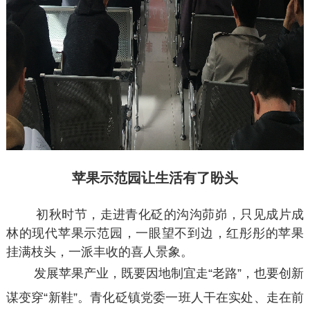
苹果示范园让生活有了盼头
初秋时节，走进青化砭的沟沟茆峁，只见成片成
林的现代苹果示范园，一眼望不到边，红彤彤的苹果
挂满枝头，一派丰收的喜人景象。
发展苹果产业，既要因地制宜走“老路”，也要创新
谋变穿“新鞋”。青化砭镇党委一班人干在实处、走在前