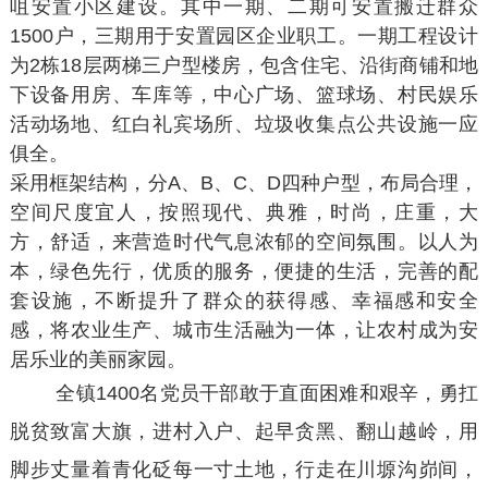
咀安置小区建设。其中一期、二期可安置搬迁群众
1500户，三期用于安置园区企业职工。一期工程设计
为2栋18层两梯三户型楼房，包含住宅、沿街商铺和地
下设备用房、车库等，中心广场、篮球场、村民娱乐
活动场地、红白礼宾场所、垃圾收集点公共设施一应
俱全。
采用框架结构，分A、B、C、D四种户型，布局合理，
空间尺度宜人，按照现代、典雅，时尚，庄重，大
方，舒适，来营造时代气息浓郁的空间氛围。以人为
本，绿色先行，优质的服务，便捷的生活，完善的配
套设施，不断提升了群众的获得感、幸福感和安全
感，将农业生产、城市生活融为一体，让农村成为安
居乐业的美丽家园。
全镇1400名党员干部敢于直面困难和艰辛，勇扛
脱贫致富大旗，进村入户、起早贪黑、翻山越岭，用
脚步丈量着青化砭每一寸土地，行走在川塬沟峁间，