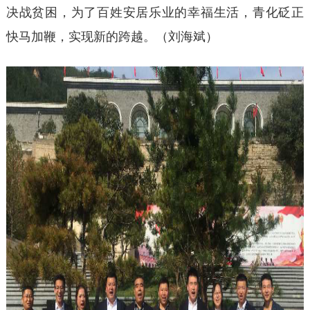
决战贫困，为了百姓安居乐业的幸福生活，青化砭正
快马加鞭，实现新的跨越。（刘海斌）