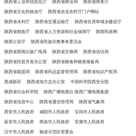
陕西省工业和信息化厅
陕西省林业局
陕西省商务厅
陕西省文化和旅游厅
陕西省农业农村厅门户网站
陕西省水利厅
陕西省交通运输厅
陕西省住房和城乡建设厅
陕西省财政厅
陕西省人力资源和社会保障厅
陕西民政网
陕西公安厅
陕西省民族宗教事务委员会
陕西省新闻出版广电局
陕西省文物局
陕西省信访局
陕西省扶贫开发办公室
陕西省粮食和物资储备局
陕西省能源局
陕西省药品监督管理局
陕西省知识产权局
西咸新区
陕西省地方志办公室
中国科学院西安分院
陕西省社会科学院
陕西广播电视台 陕西广播电视集团
陕西省信息中心
陕西省通信管理局
陕西省气象局
西安市人民政府
咸阳市人民政府
宝鸡市人民政府
延安市人民政府
商洛市人民政府
安康市人民政府
汉中市人民政府
杨凌示范区管委会