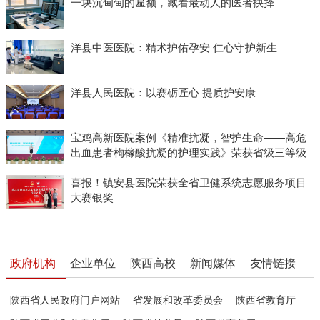
一块沉甸甸的匾额，藏着最动人的医者抉择
洋县中医医院：精术护佑孕安 仁心守护新生
洋县人民医院：以赛砺匠心 提质护安康
宝鸡高新医院案例《精准抗凝，智护生命——高危
出血患者枸橼酸抗凝的护理实践》荣获省级三等级
喜报！镇安县医院荣获全省卫健系统志愿服务项目
大赛银奖
政府机构
企业单位
陕西高校
新闻媒体
友情链接
陕西省人民政府门户网站
省发展和改革委员会
陕西省教育厅