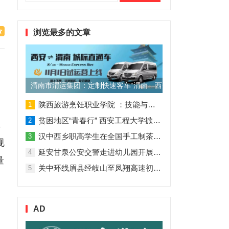
索：
浏览最多的文章
渭南市渭运集团：定制快速客车“渭南—西安”11月1日试运营
陕西旅游烹饪职业学院 ：技能与理论并行 人才与企业共赢
1
贫困地区“青春行” 西安工程大学掀起“扶贫热”
2
，
汉中西乡职高学生在全国手工制茶大赛中创佳绩
3
规
延安甘泉公安交警走进幼儿园开展交通安全专题讲座活动
4
量
关中环线眉县经岐山至凤翔高速初步设计获批！
5
AD