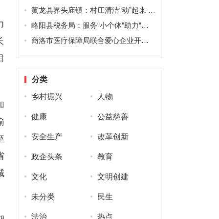
黄龙县界头庙镇：村庄清洁“动”起来 村容村貌“靓”起来
力
略阳县税务局：服务“小个体”助力“大发展”
长
商洛市医疗保障局联合爱心企业开展捐赠活动
目
分类
乡村振兴
人物
加
健康
公益慈善
榆
安全生产
改革创新
至
省
政企头条
教育
城
文化
文明创建
未分类
民生
法治
热点