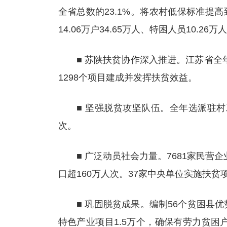
全省总数的23.1%。将农村低保标准提
14.06万户34.65万人、特困人员10.26万
■ 苏陕扶贫协作深入推进。江苏省全年投
1298个项目建成并发挥扶贫效益。
■ 坚强脱贫攻坚队伍。全年选派驻村工作
次。
■ 广泛动员社会力量。7681家民营企业
口超160万人次。37家中央单位实施扶贫项
■ 巩固脱贫成果。编制56个贫困县优
特色产业项目1.5万个，确保有劳力贫