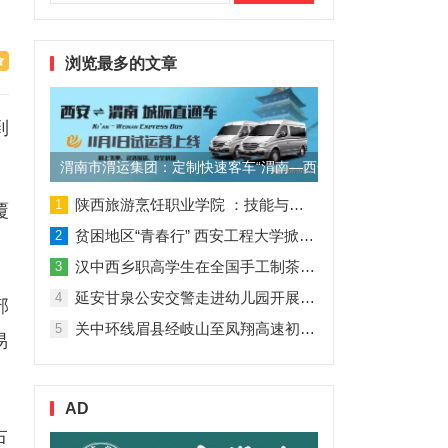
索：
浏览最多的文章
到
渭南市渭运集团：定制快速客车“渭南—西安”11月1日试运营
陕西旅游烹饪职业学院 ：技能与理论并行 人才与企业共赢
1
覆
贫困地区“青春行” 西安工程大学掀起“扶贫热”
2
汉中西乡职高学生在全国手工制茶大赛中创佳绩
3
延安甘泉公安交警走进幼儿园开展交通安全专题讲座活动
4
部
关中环线眉县经岐山至凤翔高速初步设计获批！
5
易
AD
占