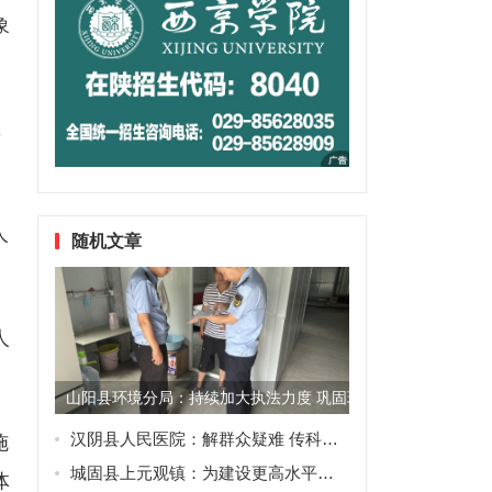
象
，
人
随机文章
人
山阳县环境分局：持续加大执法力度 巩固环保督察整改成效
汉阴县人民医院：解群众疑难 传科学观念
施
城固县上元观镇：为建设更高水平的平安家园贡献力量
体