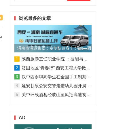
索：
浏览最多的文章
已
渭南市渭运集团：定制快速客车“渭南—西安”11月1日试运营
陕西旅游烹饪职业学院 ：技能与理论并行 人才与企业共赢
1
贫困地区“青春行” 西安工程大学掀起“扶贫热”
2
汉中西乡职高学生在全国手工制茶大赛中创佳绩
3
延安甘泉公安交警走进幼儿园开展交通安全专题讲座活动
4
关中环线眉县经岐山至凤翔高速初步设计获批！
5
AD