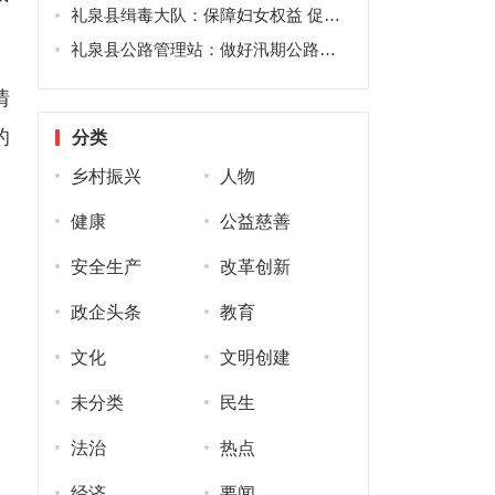
礼泉县缉毒大队：保障妇女权益 促进礼泉高质量发展
礼泉县公路管理站：做好汛期公路养管 保障人民群众出行安全
情
的
分类
乡村振兴
人物
健康
公益慈善
安全生产
改革创新
政企头条
教育
文化
文明创建
未分类
民生
法治
热点
经济
要闻