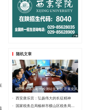
随机文章
在
咸阳市公路局彬州检测站党支部:开展党风廉政建设，夯实党员干部
西安唐乐宫：弘扬伟大的长征精神
国家税务总局榆林市横山区税务局：弘扬廉洁清风 擦亮青春底色
戴