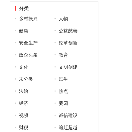
分类
乡村振兴
人物
健康
公益慈善
安全生产
改革创新
政企头条
教育
文化
文明创建
未分类
民生
法治
热点
经济
要闻
视频
诚信建设
财税
追赶超越