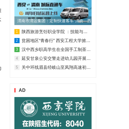
难
不
渭南市渭运集团：定制快速客车“渭南—西安”11月1日试运营
陕西旅游烹饪职业学院 ：技能与理论并行 人才与企业共赢
1
贫困地区“青春行” 西安工程大学掀起“扶贫热”
2
汉中西乡职高学生在全国手工制茶大赛中创佳绩
3
延安甘泉公安交警走进幼儿园开展交通安全专题讲座活动
4
关中环线眉县经岐山至凤翔高速初步设计获批！
5
为
AD