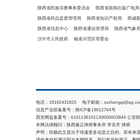
陕西省民族宗教事务委员会
陕西省新闻出版广电局
陕西省药品监督管理局
陕西省知识产权局
西咸
陕西省信息中心
陕西省通信管理局
陕西省气象
汉中市人民政府
杨凌示范区管委会
电话：18182431825 电子邮箱：sxzhengqi@qq.co
信息产业部备案号：
陕ICP备19012764号
西安网监备案号：6101136101130000003844 公安联
本网法律顾问：陕西秦正律师事务所 李安齐 律师
声明：转载此文是出于传递更多信息之目的。若有来
请作者持权属证明与本网联系，我们将及时更正、删