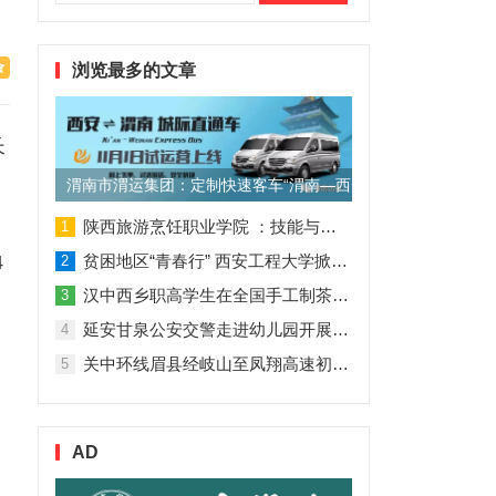
索：
浏览最多的文章
长
渭南市渭运集团：定制快速客车“渭南—西安”11月1日试运营
陕西旅游烹饪职业学院 ：技能与理论并行 人才与企业共赢
1
4
贫困地区“青春行” 西安工程大学掀起“扶贫热”
2
汉中西乡职高学生在全国手工制茶大赛中创佳绩
3
延安甘泉公安交警走进幼儿园开展交通安全专题讲座活动
4
关中环线眉县经岐山至凤翔高速初步设计获批！
5
AD