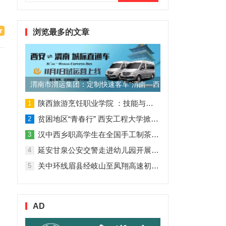
索：
浏览最多的文章
渭南市渭运集团：定制快速客车“渭南—西安”11月1日试运营
陕西旅游烹饪职业学院 ：技能与理论并行 人才与企业共赢
1
贫困地区“青春行” 西安工程大学掀起“扶贫热”
2
汉中西乡职高学生在全国手工制茶大赛中创佳绩
3
延安甘泉公安交警走进幼儿园开展交通安全专题讲座活动
4
关中环线眉县经岐山至凤翔高速初步设计获批！
5
AD