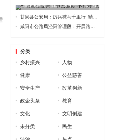
宁陕县住建局：节日假期“不打烊” 安全排查“不放松”
甘泉县公安局：厉兵秣马千里行 精准送教练精兵
据
咸阳市公路局泾阳管理段：开展路域环境整治 保障公路安全畅通
分类
乡村振兴
人物
健康
公益慈善
安全生产
改革创新
政企头条
教育
文化
文明创建
未分类
民生
法治
热点