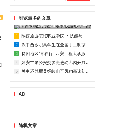
索：
浏览最多的文章
渭南市渭运集团：定制快速客车“渭南—西安”11月1日试运营
陕西旅游烹饪职业学院 ：技能与理论并行 人才与企业共赢
1
技
汉中西乡职高学生在全国手工制茶大赛中创佳绩
2
贫困地区“青春行” 西安工程大学掀起“扶贫热”
3
延安甘泉公安交警走进幼儿园开展交通安全专题讲座活动
4
如
关中环线眉县经岐山至凤翔高速初步设计获批！
5
AD
的
随机文章