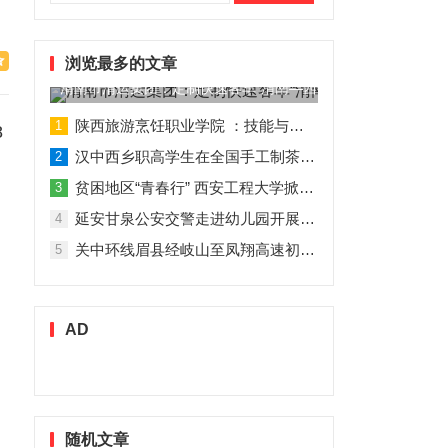
索：
浏览最多的文章
渭南市渭运集团：定制快速客车“渭南—西安”11月1日试运营
陕西旅游烹饪职业学院 ：技能与理论并行 人才与企业共赢
1
8
汉中西乡职高学生在全国手工制茶大赛中创佳绩
2
贫困地区“青春行” 西安工程大学掀起“扶贫热”
3
延安甘泉公安交警走进幼儿园开展交通安全专题讲座活动
4
关中环线眉县经岐山至凤翔高速初步设计获批！
5
AD
随机文章