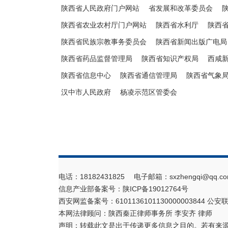
陕西省人民政府门户网站
省发展和改革委员会
陕西省农业农村厅门户网站
陕西省水利厅
陕西
陕西省民族宗教事务委员会
陕西省新闻出版广电局
陕西省药品监督管理局
陕西省知识产权局
西咸
陕西省信息中心
陕西省通信管理局
陕西省气象
汉中市人民政府
杨凌示范区管委会
电话：18182431825 电子邮箱：sxzhengqi@qq.co
信息产业部备案号：
陕ICP备19012764号
西安网监备案号：6101136101130000003844 公安联
本网法律顾问：陕西秦正律师事务所 李安齐 律师
声明：转载此文是出于传递更多信息之目的。若有来