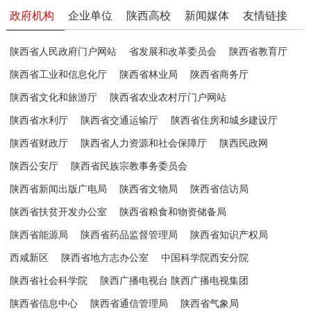
政府机构
企业单位
陕西高校
新闻媒体
友情链接
陕西省人民政府门户网站
省发展和改革委员会
陕西省教育厅
陕西省工业和信息化厅
陕西省林业局
陕西省商务厅
陕西省文化和旅游厅
陕西省农业农村厅门户网站
陕西省水利厅
陕西省交通运输厅
陕西省住房和城乡建设厅
陕西省财政厅
陕西省人力资源和社会保障厅
陕西民政网
陕西公安厅
陕西省民族宗教事务委员会
陕西省新闻出版广电局
陕西省文物局
陕西省信访局
陕西省扶贫开发办公室
陕西省粮食和物资储备局
陕西省能源局
陕西省药品监督管理局
陕西省知识产权局
西咸新区
陕西省地方志办公室
中国科学院西安分院
陕西省社会科学院
陕西广播电视台 陕西广播电视集团
陕西省信息中心
陕西省通信管理局
陕西省气象局