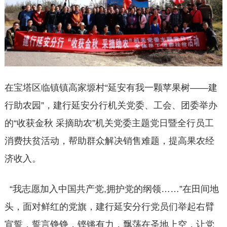
在宝塔区临镇镇高家塬村“延安有我一颗苹果树——建
行助农园”，建行延安分行机关党委、工会、团委举办
的“收获金秋 采摘助农”机关党委主题党日暨全行员工
消费扶贫活动，帮助群众解决销售难题，提高果农经
济收入。
“我志愿加入中国共产党,拥护党的纲领……”在田间地
头，面对鲜红的党旗，建行延安分行党员们举起右臂
宣誓，誓言铮铮，铿锵有力，飘荡在圣地上空，让党