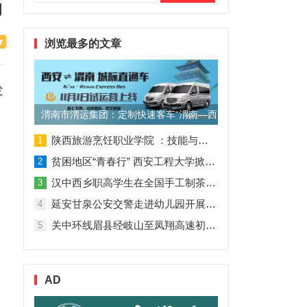
索：
动
浏览最多的文章
发
渭南市渭运集团：定制快速客车“渭南—西安”11月1日试运营
陕西旅游烹饪职业学院 ：技能与理论并行 人才与企业共赢
1
贫困地区“青春行” 西安工程大学掀起“扶贫热”
2
汉中西乡职高学生在全国手工制茶大赛中创佳绩
3
延安甘泉公安交警走进幼儿园开展交通安全专题讲座活动
4
关中环线眉县经岐山至凤翔高速初步设计获批！
5
AD