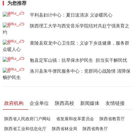
为您推荐
平利县妇计中心：夏日送清凉 义诊暖民心
陕西理工大学与西安音乐学院结对共赴宁强美育之
约
黄陵县双龙中心卫生院：义诊下乡送健康，服务群
众暖人心
勉县定军山镇：抗旱保水护民生 担当实干解民忧
洛川县朱牛便民服务中心：党群同心战险情 清障保
畅护民生
政府机构
企业单位
陕西高校
新闻媒体
友情链接
陕西省人民政府门户网站
省发展和改革委员会
陕西省教育厅
陕西省工业和信息化厅
陕西省林业局
陕西省商务厅