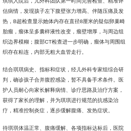
琪琪入院后，儿外科团队第一时间完善检查、精准评
估病情，发现孩子左下腹壁张力增高、伴随压痛及发
热，B超检查显示她体内存在直径8厘米的疑似卵巢畸
胎瘤，瘤体呈多囊样液性改变，瘤壁增厚，与周边组
织边界模糊；腹部CT检查进一步明确，瘤体与周围组
织存在粘连，内部无粗大血管走行。
结合琪琪病史、指标和症状，经儿外科专家组综合研
判，确诊孩子合并腹腔感染，暂不具备手术条件。医
护人员耐心向家长解释病情、诊疗思路及治疗方案，
获得了家长的理解，并为琪琪进行规范的抗感染治
疗，精准控制炎症，逐步缓解腹痛、发热症状。
待琪琪体温正常、腹痛缓解、各项指标达标后，医院