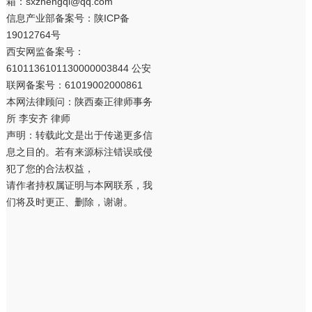
箱：sxzhengqi@qq.com
信息产业部备案号：
陕ICP备
19012764号
西安网监备案号：
6101136101130000003844 公安
联网备案号：61019002000861
本网法律顾问：陕西秦正律师事务
所 李安齐 律师
声明：转载此文是出于传递更多信
息之目的。若有来源标注错误或侵
犯了您的合法权益，
请作者持权属证明与本网联系，我
们将及时更正、删除，谢谢。