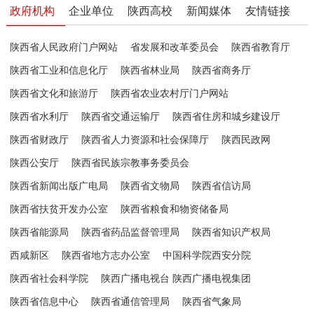
政府机构
企业单位
陕西高校
新闻媒体
友情链接
陕西省人民政府门户网站
省发展和改革委员会
陕西省教育厅
陕西省工业和信息化厅
陕西省林业局
陕西省商务厅
陕西省文化和旅游厅
陕西省农业农村厅门户网站
陕西省水利厅
陕西省交通运输厅
陕西省住房和城乡建设厅
陕西省财政厅
陕西省人力资源和社会保障厅
陕西民政网
陕西公安厅
陕西省民族宗教事务委员会
陕西省新闻出版广电局
陕西省文物局
陕西省信访局
陕西省扶贫开发办公室
陕西省粮食和物资储备局
陕西省能源局
陕西省药品监督管理局
陕西省知识产权局
西咸新区
陕西省地方志办公室
中国科学院西安分院
陕西省社会科学院
陕西广播电视台 陕西广播电视集团
陕西省信息中心
陕西省通信管理局
陕西省气象局