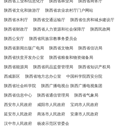
陕西省工业和信息化厅
陕西省林业局
陕西省商务厅
陕西省文化和旅游厅
陕西省农业农村厅门户网站
陕西省水利厅
陕西省交通运输厅
陕西省住房和城乡建设厅
陕西省财政厅
陕西省人力资源和社会保障厅
陕西民政网
陕西公安厅
陕西省民族宗教事务委员会
陕西省新闻出版广电局
陕西省文物局
陕西省信访局
陕西省扶贫开发办公室
陕西省粮食和物资储备局
陕西省能源局
陕西省药品监督管理局
陕西省知识产权局
西咸新区
陕西省地方志办公室
中国科学院西安分院
陕西省社会科学院
陕西广播电视台 陕西广播电视集团
陕西省信息中心
陕西省通信管理局
陕西省气象局
西安市人民政府
咸阳市人民政府
宝鸡市人民政府
延安市人民政府
商洛市人民政府
安康市人民政府
汉中市人民政府
杨凌示范区管委会