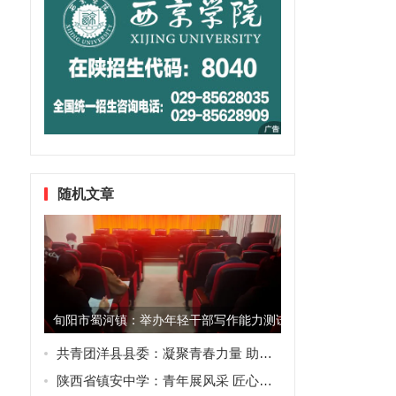
随机文章
旬阳市蜀河镇：举办年轻干部写作能力测试 打造高素质干部“铁军.
共青团洋县县委：凝聚青春力量 助力家乡发展
陕西省镇安中学：青年展风采 匠心筑课堂