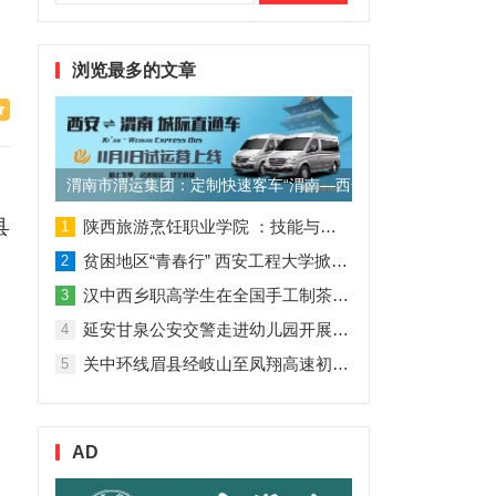
索：
浏览最多的文章
渭南市渭运集团：定制快速客车“渭南—西安”11月1日试运营
县
陕西旅游烹饪职业学院 ：技能与理论并行 人才与企业共赢
1
贫困地区“青春行” 西安工程大学掀起“扶贫热”
2
汉中西乡职高学生在全国手工制茶大赛中创佳绩
3
延安甘泉公安交警走进幼儿园开展交通安全专题讲座活动
4
关中环线眉县经岐山至凤翔高速初步设计获批！
5
AD