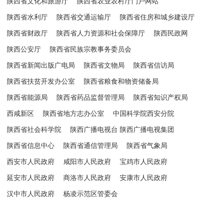
陕西省文化和旅游厅
陕西省农业农村厅门户网站
陕西省水利厅
陕西省交通运输厅
陕西省住房和城乡建设厅
陕西省财政厅
陕西省人力资源和社会保障厅
陕西民政网
陕西公安厅
陕西省民族宗教事务委员会
陕西省新闻出版广电局
陕西省文物局
陕西省信访局
陕西省扶贫开发办公室
陕西省粮食和物资储备局
陕西省能源局
陕西省药品监督管理局
陕西省知识产权局
西咸新区
陕西省地方志办公室
中国科学院西安分院
陕西省社会科学院
陕西广播电视台 陕西广播电视集团
陕西省信息中心
陕西省通信管理局
陕西省气象局
西安市人民政府
咸阳市人民政府
宝鸡市人民政府
延安市人民政府
商洛市人民政府
安康市人民政府
汉中市人民政府
杨凌示范区管委会