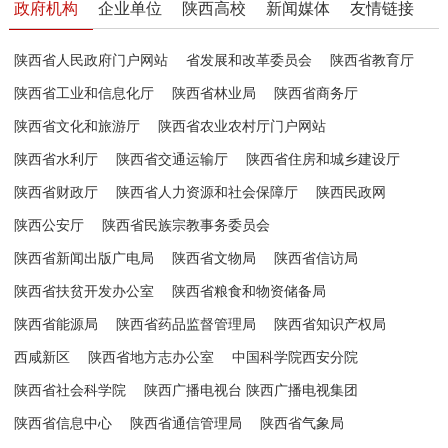
政府机构
企业单位
陕西高校
新闻媒体
友情链接
陕西省人民政府门户网站
省发展和改革委员会
陕西省教育厅
陕西省工业和信息化厅
陕西省林业局
陕西省商务厅
陕西省文化和旅游厅
陕西省农业农村厅门户网站
陕西省水利厅
陕西省交通运输厅
陕西省住房和城乡建设厅
陕西省财政厅
陕西省人力资源和社会保障厅
陕西民政网
陕西公安厅
陕西省民族宗教事务委员会
陕西省新闻出版广电局
陕西省文物局
陕西省信访局
陕西省扶贫开发办公室
陕西省粮食和物资储备局
陕西省能源局
陕西省药品监督管理局
陕西省知识产权局
西咸新区
陕西省地方志办公室
中国科学院西安分院
陕西省社会科学院
陕西广播电视台 陕西广播电视集团
陕西省信息中心
陕西省通信管理局
陕西省气象局