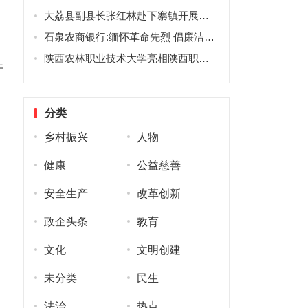
大荔县副县长张红林赴下寨镇开展调研走访
石泉农商银行:缅怀革命先烈 倡廉洁践使命
陕西农林职业技术大学亮相陕西职业教育改革发展成果展
件
分类
乡村振兴
人物
健康
公益慈善
安全生产
改革创新
政企头条
教育
文化
文明创建
未分类
民生
法治
热点