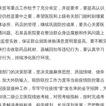
扶贫等重点工作给予了充分肯定，并提要求，要提高认识
控仍然是重中之重，希望医院和上级有关部门能时刻绷紧
体诊所、药店的管理，继续巩固防控成果，要关心关爱医
遇问题。石泉县医院要在整治群众身边腐败和作风问题上
强监督实效，保证群众就医体验满意度明显提高。要不断
决打击收取药品耗材、器械回扣等违纪行为，要认真学习
疗行为，持续净化医疗环境。
级部门的决策部署，坚决克服麻痹思想、厌战情绪、侥幸
，加大外防输入、联防联控工作力度等当前疫情防控重点
疫苗接种工作，牢牢守住疫情“零”发生率的金字招牌，
加强二级公立医院绩效考核，对照考核指标，按时完成考
认真解读考核标准，科学规划，长远谋划发展；严把数据