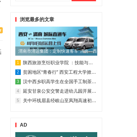
索：
贫
浏览最多的文章
渭南市渭运集团：定制快速客车“渭南—西安”11月1日试运营
磊
陕西旅游烹饪职业学院 ：技能与理论并行 人才与企业共赢
1
贫困地区“青春行” 西安工程大学掀起“扶贫热”
2
汉中西乡职高学生在全国手工制茶大赛中创佳绩
3
延安甘泉公安交警走进幼儿园开展交通安全专题讲座活动
4
关中环线眉县经岐山至凤翔高速初步设计获批！
5
AD