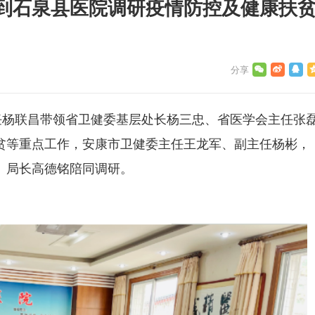
到石泉县医院调研疫情防控及健康扶
任杨联昌带领省卫健委基层处长杨三忠、省医学会主任张
贫等重点工作，安康市卫健委主任王龙军、副主任杨彬，
、局长高德铭陪同调研。