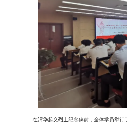
在渭华起义烈士纪念碑前，全体学员举行