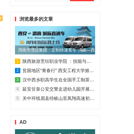
索：
浏览最多的文章
渭南市渭运集团：定制快速客车“渭南—西安”11月1日试运营
陕西旅游烹饪职业学院 ：技能与理论并行 人才与企业共赢
1
贫困地区“青春行” 西安工程大学掀起“扶贫热”
2
汉中西乡职高学生在全国手工制茶大赛中创佳绩
3
延安甘泉公安交警走进幼儿园开展交通安全专题讲座活动
4
关中环线眉县经岐山至凤翔高速初步设计获批！
5
AD