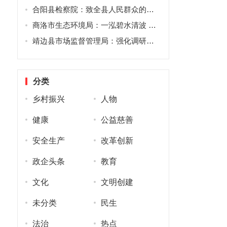
合阳县检察院：致全县人民群众的一封信
商洛市生态环境局：一泓碧水清波 润泽千家万户
靖边县市场监督管理局：强化调研观摩，促进共同发展
分类
乡村振兴
人物
健康
公益慈善
安全生产
改革创新
政企头条
教育
文化
文明创建
未分类
民生
法治
热点