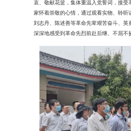
哀、敬献花篮，集体重温入党誓词，接受
家怀着崇敬的心情，通过观看实物、聆听
刘志丹、陈述善等革命先辈艰苦奋斗、英
深深地感受到革命先烈前赴后继、不屈不