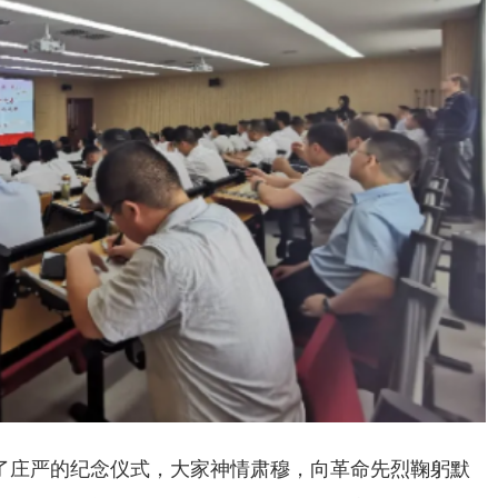
了庄严的纪念仪式，大家神情肃穆，向革命先烈鞠躬默