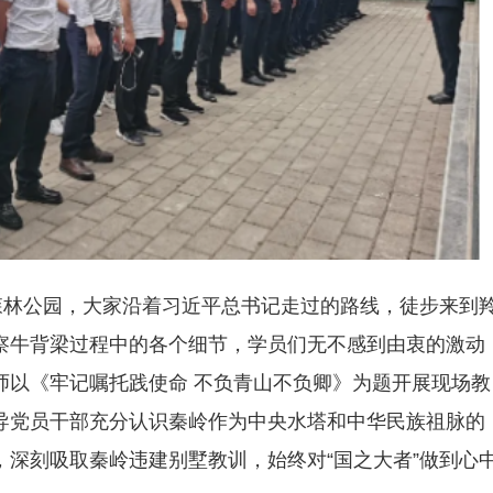
森林公园，大家沿着习近平总书记走过的路线，徒步来到
察牛背梁过程中的各个细节，学员们无不感到由衷的激动
师以《牢记嘱托践使命 不负青山不负卿》为题开展现场教
导党员干部充分认识秦岭作为中央水塔和中华民族祖脉的
深刻吸取秦岭违建别墅教训，始终对“国之大者”做到心