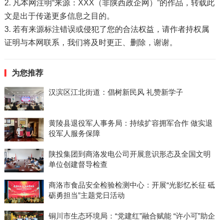
2. 凡本网注明“来源：XXX（非陕西政企网）”的作品，转载此
文是出于传递更多信息之目的。
3. 若有来源标注错误或侵犯了您的合法权益，请作者持权属
证明与本网联系，我们将及时更正、删除，谢谢。
为您推荐
汉滨区江北街道：倡树新民风 礼赞新学子
黄陵县退役军人事务局：持续扩容拥军合作 做实退
役军人服务保障
陕投集团到商洛发电公司开展意识形态及全国文明
单位创建督导检查
商洛市食品安全检验检测中心：开展“光影忆长征 砥
砺勇担当”主题党日活动
铜川市生态环境局：“党建红”融合赋能 “许小可”助企