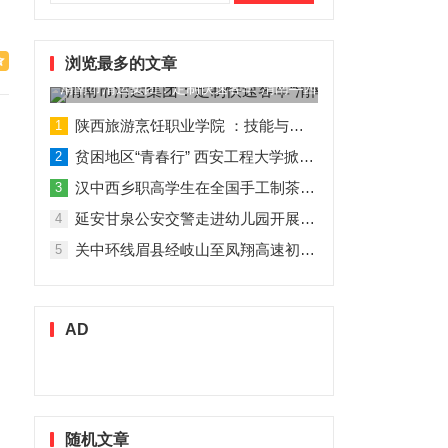
索：
浏览最多的文章
渭南市渭运集团：定制快速客车“渭南—西安”11月1日试运营
陕西旅游烹饪职业学院 ：技能与理论并行 人才与企业共赢
1
贫困地区“青春行” 西安工程大学掀起“扶贫热”
2
汉中西乡职高学生在全国手工制茶大赛中创佳绩
3
延安甘泉公安交警走进幼儿园开展交通安全专题讲座活动
4
关中环线眉县经岐山至凤翔高速初步设计获批！
5
AD
随机文章