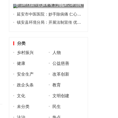
横山区行政审批服务局：强化窗口规范管理 提升政务服务效能
延安市中医医院：妙手除病痛 仁心护健康
合
镇安县环境分局：开展法制宣传 优化营商环境
分类
）
乡村振兴
人物
健康
公益慈善
安全生产
改革创新
政企头条
教育
文化
文明创建
未分类
民生
法治
热点