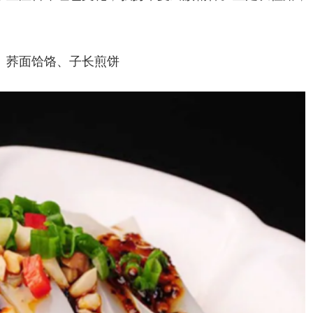
、荞面饸饹、子长煎饼