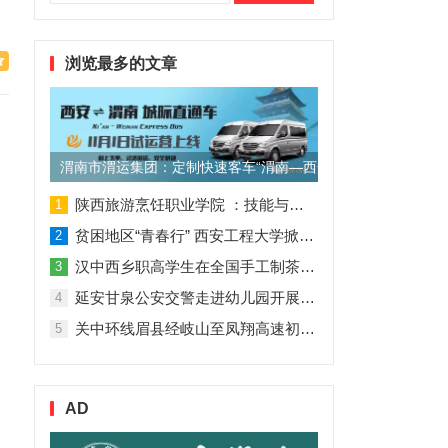
索：
浏览最多的文章
渭南市渭运集团：定制快速客车“渭南—西安”11月1日试运营
陕西旅游烹饪职业学院 ：技能与理论并行 人才与企业共赢
1
贫困地区“青春行” 西安工程大学掀起“扶贫热”
2
汉中西乡职高学生在全国手工制茶大赛中创佳绩
3
延安甘泉公安交警走进幼儿园开展交通安全专题讲座活动
4
关中环线眉县经岐山至凤翔高速初步设计获批！
5
AD