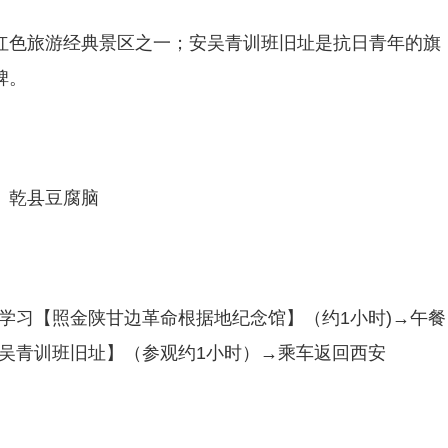
红色旅游经典景区之一；安吴青训班旧址是抗日青年的旗
碑。
、乾县豆腐脑
观学习【照金陕甘边革命根据地纪念馆】（约1小时)→午餐
安吴青训班旧址】（参观约1小时）→乘车返回西安