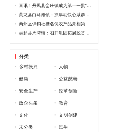
喜讯！丹凤县峦庄镇成为第十一批“全国一村一品”示范村镇
黄龙县白马滩镇：抓早动快心系群众， 治理隐患保障安全
商州区供销社携名优农产品亮相第九届四川农业博览会收获颇丰
吴起县周湾镇：召开巩固拓展脱贫攻坚成果同乡村振兴有效衔接工作推进会
分类
乡村振兴
人物
健康
公益慈善
安全生产
改革创新
政企头条
教育
文化
文明创建
未分类
民生