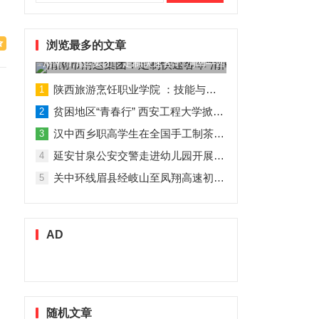
索：
浏览最多的文章
渭南市渭运集团：定制快速客车“渭南—西安”11月1日试运营
陕西旅游烹饪职业学院 ：技能与理论并行 人才与企业共赢
1
贫困地区“青春行” 西安工程大学掀起“扶贫热”
2
汉中西乡职高学生在全国手工制茶大赛中创佳绩
3
延安甘泉公安交警走进幼儿园开展交通安全专题讲座活动
4
关中环线眉县经岐山至凤翔高速初步设计获批！
5
AD
随机文章