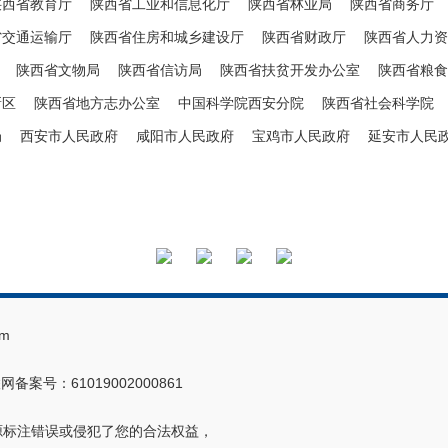
陕西省教育厅
陕西省工业和信息化厅
陕西省林业局
陕西省商务厅
省交通运输厅
陕西省住房和城乡建设厅
陕西省财政厅
陕西省人力资
陕西省文物局
陕西省信访局
陕西省扶贫开发办公室
陕西省粮食
新区
陕西省地方志办公室
中国科学院西安分院
陕西省社会科学院
局
西安市人民政府
咸阳市人民政府
宝鸡市人民政府
延安市人民
m
网备案号：61019002000861
源标注错误或侵犯了您的合法权益，