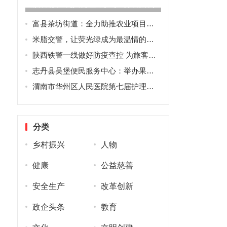
府谷公安：无人机“空中扫毒” 筑牢禁种铲毒主防线
富县茶坊街道：全力助推农业项目高质量发展
米脂交警，让荧光绿成为最温情的城市路标
陕西铁警一线做好防疫查控 为旅客营造安全出行环境
志丹县吴堡便民服务中心：举办果园冬季管理现场培训会 筑牢增产丰收根基
渭南市华州区人民医院第七届护理质量案例汇报圆满完成
分类
乡村振兴
人物
健康
公益慈善
安全生产
改革创新
政企头条
教育