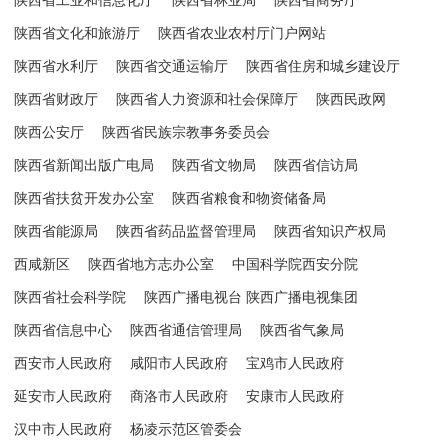
陕西省工业和信息化厅
陕西省林业局
陕西省商务厅
陕西省文化和旅游厅
陕西省农业农村厅门户网站
陕西省水利厅
陕西省交通运输厅
陕西省住房和城乡建设厅
陕西省财政厅
陕西省人力资源和社会保障厅
陕西民政网
陕西公安厅
陕西省民族宗教事务委员会
陕西省新闻出版广电局
陕西省文物局
陕西省信访局
陕西省扶贫开发办公室
陕西省粮食和物资储备局
陕西省能源局
陕西省药品监督管理局
陕西省知识产权局
西咸新区
陕西省地方志办公室
中国科学院西安分院
陕西省社会科学院
陕西广播电视台 陕西广播电视集团
陕西省信息中心
陕西省通信管理局
陕西省气象局
西安市人民政府
咸阳市人民政府
宝鸡市人民政府
延安市人民政府
商洛市人民政府
安康市人民政府
汉中市人民政府
杨凌示范区管委会