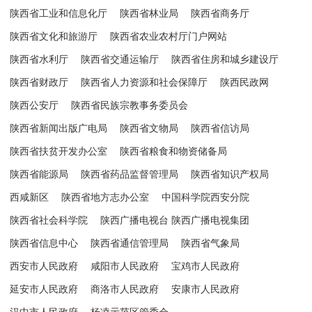
陕西省工业和信息化厅
陕西省林业局
陕西省商务厅
陕西省文化和旅游厅
陕西省农业农村厅门户网站
陕西省水利厅
陕西省交通运输厅
陕西省住房和城乡建设厅
陕西省财政厅
陕西省人力资源和社会保障厅
陕西民政网
陕西公安厅
陕西省民族宗教事务委员会
陕西省新闻出版广电局
陕西省文物局
陕西省信访局
陕西省扶贫开发办公室
陕西省粮食和物资储备局
陕西省能源局
陕西省药品监督管理局
陕西省知识产权局
西咸新区
陕西省地方志办公室
中国科学院西安分院
陕西省社会科学院
陕西广播电视台 陕西广播电视集团
陕西省信息中心
陕西省通信管理局
陕西省气象局
西安市人民政府
咸阳市人民政府
宝鸡市人民政府
延安市人民政府
商洛市人民政府
安康市人民政府
汉中市人民政府
杨凌示范区管委会