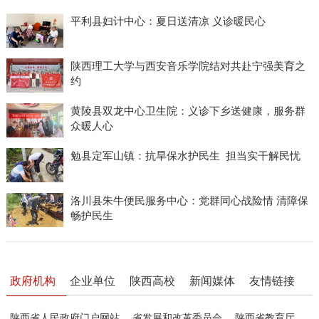
平利县妇计中心：夏日送清凉 义诊暖民心
陕西理工大学与西安音乐学院结对共赴宁强美育之
约
黄陵县双龙中心卫生院：义诊下乡送健康，服务群
众暖人心
勉县定军山镇：抗旱保水护民生 担当实干解民忧
洛川县朱牛便民服务中心：党群同心战险情 清障保
畅护民生
政府机构
企业单位
陕西高校
新闻媒体
友情链接
陕西省人民政府门户网站
省发展和改革委员会
陕西省教育厅