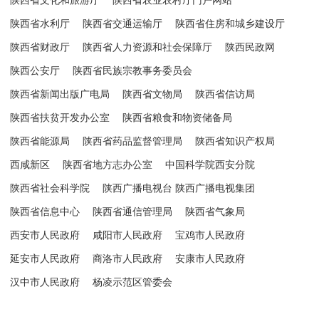
陕西省文化和旅游厅
陕西省农业农村厅门户网站
陕西省水利厅
陕西省交通运输厅
陕西省住房和城乡建设厅
陕西省财政厅
陕西省人力资源和社会保障厅
陕西民政网
陕西公安厅
陕西省民族宗教事务委员会
陕西省新闻出版广电局
陕西省文物局
陕西省信访局
陕西省扶贫开发办公室
陕西省粮食和物资储备局
陕西省能源局
陕西省药品监督管理局
陕西省知识产权局
西咸新区
陕西省地方志办公室
中国科学院西安分院
陕西省社会科学院
陕西广播电视台 陕西广播电视集团
陕西省信息中心
陕西省通信管理局
陕西省气象局
西安市人民政府
咸阳市人民政府
宝鸡市人民政府
延安市人民政府
商洛市人民政府
安康市人民政府
汉中市人民政府
杨凌示范区管委会