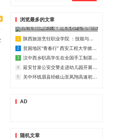
索：
浏览最多的文章
渭南市渭运集团：定制快速客车“渭南—西安”11月1日试运营
陕西旅游烹饪职业学院 ：技能与理论并行 人才与企业共赢
1
常
贫困地区“青春行” 西安工程大学掀起“扶贫热”
2
汉中西乡职高学生在全国手工制茶大赛中创佳绩
3
延安甘泉公安交警走进幼儿园开展交通安全专题讲座活动
4
关中环线眉县经岐山至凤翔高速初步设计获批！
5
AD
随机文章