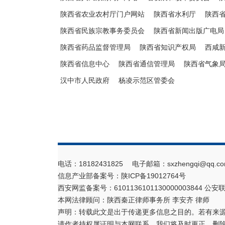
陕西省农业农村厅门户网站
陕西省水利厅
陕西
陕西省民族宗教事务委员会
陕西省新闻出版广电局
陕西省药品监督管理局
陕西省知识产权局
西咸
陕西省信息中心
陕西省通信管理局
陕西省气象
汉中市人民政府
杨凌示范区管委会
电话：18182431825 电子邮箱：sxzhengqi@qq.co
信息产业部备案号：
陕ICP备19012764号
西安网监备案号：6101136101130000003844 公安联
本网法律顾问：陕西秦正律师事务所 李安齐 律师
声明：转载此文是出于传递更多信息之目的。若有来
请作者持权属证明与本网联系，我们将及时更正、删