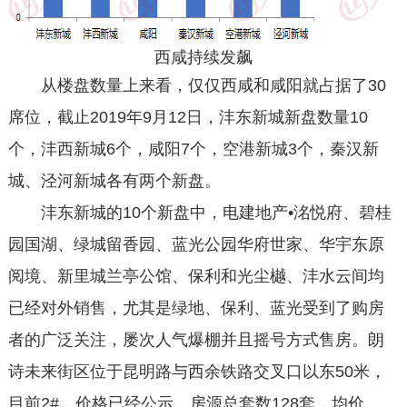
西咸持续发飙
从楼盘数量上来看，仅仅西咸和咸阳就占据了30
席位，截止2019年9月12日，沣东新城新盘数量10
个，沣西新城6个，咸阳7个，空港新城3个，秦汉新
城、泾河新城各有两个新盘。
沣东新城的10个新盘中，电建地产•洺悦府、碧桂
园国湖、绿城留香园、蓝光公园华府世家、华宇东原
阅境、新里城兰亭公馆、保利和光尘樾、沣水云间均
已经对外销售，尤其是绿地、保利、蓝光受到了购房
者的广泛关注，屡次人气爆棚并且摇号方式售房。朗
诗未来街区位于昆明路与西余铁路交叉口以东50米，
目前2#，价格已经公示，房源总套数128套，均价