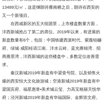
13489元/㎡，这是继朗诗雁南栖之后，朗诗在西安的
又一个新项目。
在西咸新区的五大组团里，上市楼盘数量方面，
沣西新城抢占了第二的席位。2019年以来，有进展的
新盘数量有6个，包括：中国铁建西派时代、紫薇铂樾
府、绿城·咸阳桂语江南、沣水云岭、蓝光雍锦湾、招
商雍景湾，沣西新城的这些楼盘中，多数定位改善需
求。
秦汉新城2019年新盘有中梁壹号院、以及销售火
爆的西安恒大文化旅游城；空港新城2019年新盘有中
梁国宾府、福星惠誉•美术城云玺、力高宝格丽天悦华
府；泾河新城2019年新盘有华福国际、金辉崇文府。