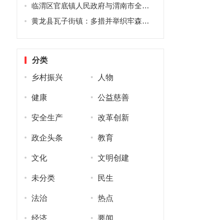
临渭区官底镇人民政府与渭南市全域土地生态治理有限公司签署土地流转战略协议
黄龙县瓦子街镇：多措并举织牢森林防火“安全网”
分类
乡村振兴
人物
健康
公益慈善
安全生产
改革创新
政企头条
教育
文化
文明创建
未分类
民生
法治
热点
经济
要闻