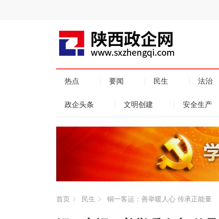
热点
要闻
民生
法治
政企头条
文明创建
安全生产
首页
民生
铜一客运：善举暖人心 传承正能量