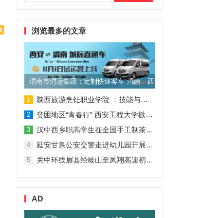
索：
浏览最多的文章
渭南市渭运集团：定制快速客车“渭南—西安”11月1日试运营
陕西旅游烹饪职业学院 ：技能与理论并行 人才与企业共赢
1
贫困地区“青春行” 西安工程大学掀起“扶贫热”
2
汉中西乡职高学生在全国手工制茶大赛中创佳绩
3
延安甘泉公安交警走进幼儿园开展交通安全专题讲座活动
4
关中环线眉县经岐山至凤翔高速初步设计获批！
5
AD