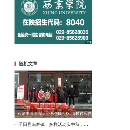
随机文章
石泉中医医院：心系包联社区 情暖祥和佳节
千阳县南寨镇：多样活动庆中秋，节日新风促文明