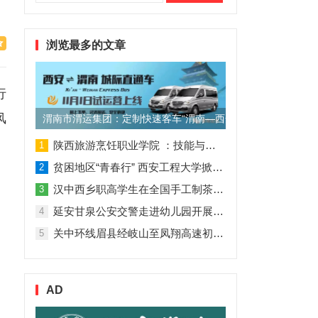
索：
浏览最多的文章
行
风
渭南市渭运集团：定制快速客车“渭南—西安”11月1日试运营
陕西旅游烹饪职业学院 ：技能与理论并行 人才与企业共赢
1
贫困地区“青春行” 西安工程大学掀起“扶贫热”
2
汉中西乡职高学生在全国手工制茶大赛中创佳绩
3
延安甘泉公安交警走进幼儿园开展交通安全专题讲座活动
4
关中环线眉县经岐山至凤翔高速初步设计获批！
5
AD