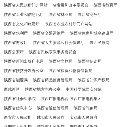
陕西省人民政府门户网站
省发展和改革委员会
陕西省教育厅
陕西省工业和信息化厅
陕西省林业局
陕西省商务厅
陕西省文化和旅游厅
陕西省农业农村厅门户网站
陕西省水利厅
陕西省交通运输厅
陕西省住房和城乡建设厅
陕西省财政厅
陕西省人力资源和社会保障厅
陕西民政网
陕西公安厅
陕西省民族宗教事务委员会
陕西省新闻出版广电局
陕西省文物局
陕西省信访局
陕西省扶贫开发办公室
陕西省粮食和物资储备局
陕西省能源局
陕西省药品监督管理局
陕西省知识产权局
西咸新区
陕西省地方志办公室
中国科学院西安分院
陕西省社会科学院
陕西广播电视台 陕西广播电视集团
陕西省信息中心
陕西省通信管理局
陕西省气象局
西安市人民政府
咸阳市人民政府
宝鸡市人民政府
延安市人民政府
商洛市人民政府
安康市人民政府