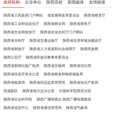
政府机构
企业单位
陕西高校
新闻媒体
友情链接
陕西省人民政府门户网站
省发展和改革委员会
陕西省教育厅
陕西省工业和信息化厅
陕西省林业局
陕西省商务厅
陕西省文化和旅游厅
陕西省农业农村厅门户网站
陕西省水利厅
陕西省交通运输厅
陕西省住房和城乡建设厅
陕西省财政厅
陕西省人力资源和社会保障厅
陕西民政网
陕西公安厅
陕西省民族宗教事务委员会
陕西省新闻出版广电局
陕西省文物局
陕西省信访局
陕西省扶贫开发办公室
陕西省粮食和物资储备局
陕西省能源局
陕西省药品监督管理局
陕西省知识产权局
西咸新区
陕西省地方志办公室
中国科学院西安分院
陕西省社会科学院
陕西广播电视台 陕西广播电视集团
陕西省信息中心
陕西省通信管理局
陕西省气象局