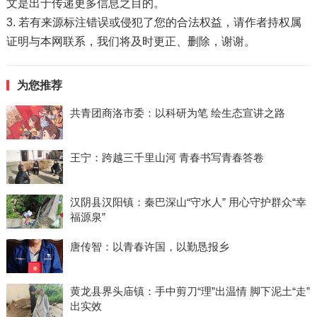
文是出于传递更多信息之目的。
3. 若有来源标注错误或侵犯了您的合法权益，请作者持权属
证明与本网联系，我们将及时更正、删除，谢谢。
为您推荐
共青团商洛市委：以科研为笔 绘生态宣讲之路
王宁：跨越三千里山河 青春书写青春答卷
汉阴县汉阳镇：秦巴深山“守水人” 用心守护群众“幸
福源泉”
唐传智：以青春许国，以勤恳报乡
黄龙县界头庙镇：手中剪刀“理”出温情 脚下泥土“走”
出实效