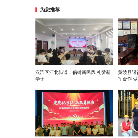
为您推荐
汉滨区江北街道：倡树新民风 礼赞新
黄陵县退
学子
军合作 