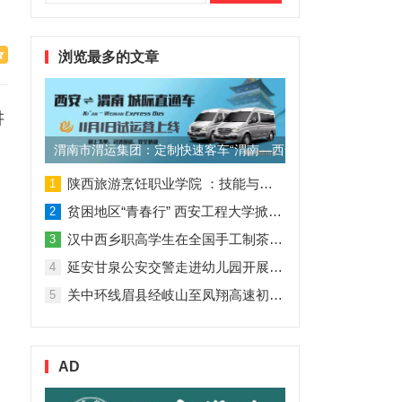
索：
浏览最多的文章
讲
渭南市渭运集团：定制快速客车“渭南—西安”11月1日试运营
陕西旅游烹饪职业学院 ：技能与理论并行 人才与企业共赢
1
贫困地区“青春行” 西安工程大学掀起“扶贫热”
2
汉中西乡职高学生在全国手工制茶大赛中创佳绩
3
延安甘泉公安交警走进幼儿园开展交通安全专题讲座活动
4
关中环线眉县经岐山至凤翔高速初步设计获批！
5
AD