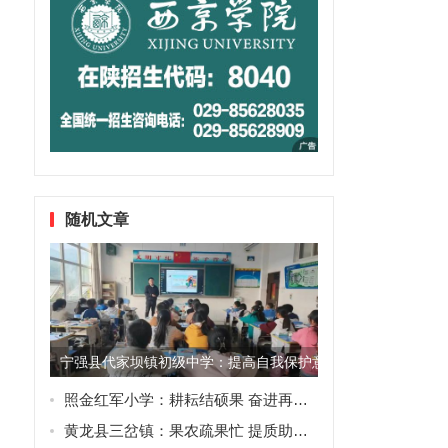
随机文章
宁强县代家坝镇初级中学：提高自我保护意识 护航学生健康成
照金红军小学：耕耘结硕果 奋进再扬帆
黄龙县三岔镇：果农疏果忙 提质助增收