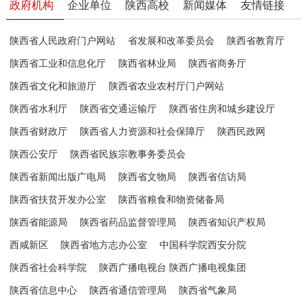
政府机构
企业单位
陕西高校
新闻媒体
友情链接
陕西省人民政府门户网站
省发展和改革委员会
陕西省教育厅
陕西省工业和信息化厅
陕西省林业局
陕西省商务厅
陕西省文化和旅游厅
陕西省农业农村厅门户网站
陕西省水利厅
陕西省交通运输厅
陕西省住房和城乡建设厅
陕西省财政厅
陕西省人力资源和社会保障厅
陕西民政网
陕西公安厅
陕西省民族宗教事务委员会
陕西省新闻出版广电局
陕西省文物局
陕西省信访局
陕西省扶贫开发办公室
陕西省粮食和物资储备局
陕西省能源局
陕西省药品监督管理局
陕西省知识产权局
西咸新区
陕西省地方志办公室
中国科学院西安分院
陕西省社会科学院
陕西广播电视台 陕西广播电视集团
陕西省信息中心
陕西省通信管理局
陕西省气象局