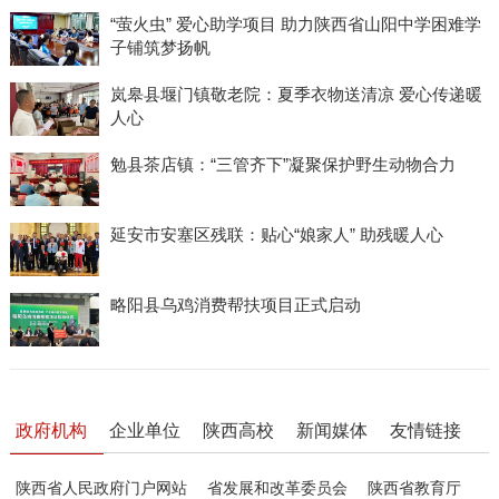
“萤火虫” 爱心助学项目 助力陕西省山阳中学困难学
子铺筑梦扬帆
岚皋县堰门镇敬老院：夏季衣物送清凉 爱心传递暖
人心
勉县茶店镇：“三管齐下”凝聚保护野生动物合力
延安市安塞区残联：贴心“娘家人” 助残暖人心
略阳县乌鸡消费帮扶项目正式启动
政府机构
企业单位
陕西高校
新闻媒体
友情链接
陕西省人民政府门户网站
省发展和改革委员会
陕西省教育厅