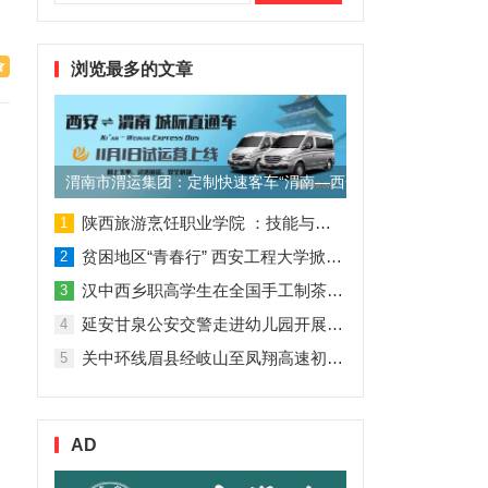
索：
浏览最多的文章
渭南市渭运集团：定制快速客车“渭南—西安”11月1日试运营
陕西旅游烹饪职业学院 ：技能与理论并行 人才与企业共赢
1
贫困地区“青春行” 西安工程大学掀起“扶贫热”
2
汉中西乡职高学生在全国手工制茶大赛中创佳绩
3
延安甘泉公安交警走进幼儿园开展交通安全专题讲座活动
4
关中环线眉县经岐山至凤翔高速初步设计获批！
5
AD