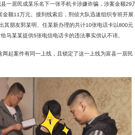
我县一居民成某乐名下一张手机卡涉嫌诈骗，涉案金额29
案金额11万元。接到线索后，刑侦大队迅速组织专班开展
出其朋友郭某明、任某新办理的共计10张电话卡以800元
对给马某某提供5张电信电话卡的违法事实供认不讳。
这两起案件有同一上线，且锁定了这一上线为富县一居民