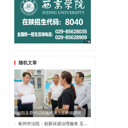
随机文章
，
泾阳县委书记拓巍峰深入王桥镇调研
彬州市法院：创新诉源治理服务 五年欠薪一朝兑现