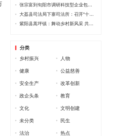
万
张宗富到旬阳市调研科技型企业包抓情况
大荔县司法局下寨司法所：召开“十四运”期间矛盾纠纷排查化解工作推进会
紫阳县蒿坪镇：舞动乡村新风采 共绘文明新画卷
分类
乡村振兴
人物
健康
公益慈善
安全生产
改革创新
政企头条
教育
文化
文明创建
未分类
民生
法治
热点