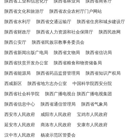
陕西省工业和信息化厅
陕西省林业局
陕西省商务厅
陕西省文化和旅游厅
陕西省农业农村厅门户网站
陕西省水利厅
陕西省交通运输厅
陕西省住房和城乡建设厅
陕西省财政厅
陕西省人力资源和社会保障厅
陕西民政网
陕西公安厅
陕西省民族宗教事务委员会
陕西省新闻出版广电局
陕西省文物局
陕西省信访局
陕西省扶贫开发办公室
陕西省粮食和物资储备局
陕西省能源局
陕西省药品监督管理局
陕西省知识产权局
西咸新区
陕西省地方志办公室
中国科学院西安分院
陕西省社会科学院
陕西广播电视台 陕西广播电视集团
陕西省信息中心
陕西省通信管理局
陕西省气象局
西安市人民政府
咸阳市人民政府
宝鸡市人民政府
延安市人民政府
商洛市人民政府
安康市人民政府
汉中市人民政府
杨凌示范区管委会