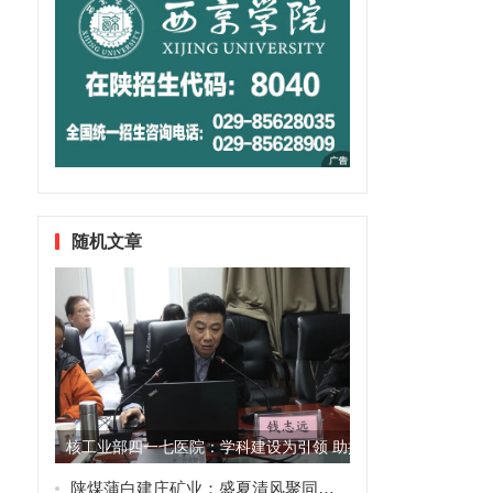
随机文章
核工业部四一七医院：学科建设为引领 助推医院快发展
陕煤蒲白建庄矿业：盛夏清风聚同心 筑梦建庄续华章