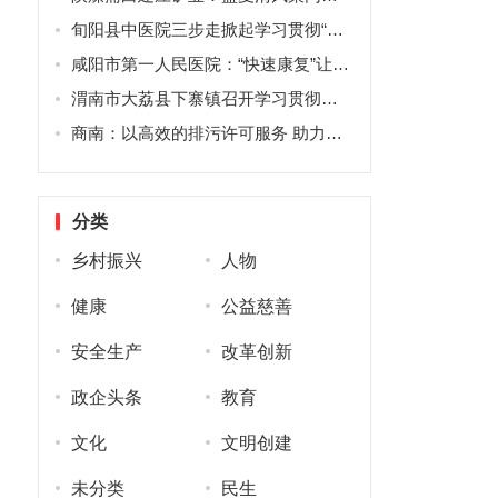
旬阳县中医院三步走掀起学习贯彻“七一”重要讲话精神的热潮
咸阳市第一人民医院：“快速康复”让肿瘤患者三天即可出院
渭南市大荔县下寨镇召开学习贯彻党的十九届四中全会精神宣讲报告会
商南：以高效的排污许可服务 助力高质量发展
分类
乡村振兴
人物
健康
公益慈善
安全生产
改革创新
政企头条
教育
文化
文明创建
未分类
民生