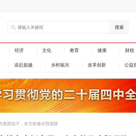
搜索
经济
文化
教育
健康
财税
追赶超越
乡村振兴
改革创新
公益
办真抓实干，全力抢修水毁道路