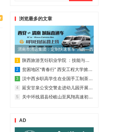
索：
浏览最多的文章
、
渭南市渭运集团：定制快速客车“渭南—西安”11月1日试运营
陕西旅游烹饪职业学院 ：技能与理论并行 人才与企业共赢
1
贫困地区“青春行” 西安工程大学掀起“扶贫热”
2
汉中西乡职高学生在全国手工制茶大赛中创佳绩
3
延安甘泉公安交警走进幼儿园开展交通安全专题讲座活动
4
关中环线眉县经岐山至凤翔高速初步设计获批！
5
AD