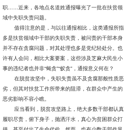
职……近来，各地点名道姓通报曝光了一批在扶贫领
域中失职失责问题。
值得注意的是，与以往通报相比，这类通报所指
多是扶贫领域中干部的失职失责，被问责的干部本身
并不存在贪腐问题，对其处理也多是党纪轻处分。也
许有人会问，相比大案要案，这些涉及芝麻大民生小
事的违纪者也并非“蝇贪”“蚁贪”，通报意义何在？
在脱贫攻坚中，失职失责虽不及贪腐那般性质恶
劣，但其对扶贫工作所带来的阻滞，在群众中产生的
恶劣影响不容小瞧。
应当看到，脱贫攻坚路上，绝大多数干部都认真
履职尽责，俯下身子，抛洒汗水，真心为贫困群众打
拼，甚至付出了生命代价。然而，也有少数干部作风