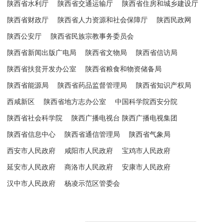
陕西省水利厅
陕西省交通运输厅
陕西省住房和城乡建设厅
陕西省财政厅
陕西省人力资源和社会保障厅
陕西民政网
陕西公安厅
陕西省民族宗教事务委员会
陕西省新闻出版广电局
陕西省文物局
陕西省信访局
陕西省扶贫开发办公室
陕西省粮食和物资储备局
陕西省能源局
陕西省药品监督管理局
陕西省知识产权局
西咸新区
陕西省地方志办公室
中国科学院西安分院
陕西省社会科学院
陕西广播电视台 陕西广播电视集团
陕西省信息中心
陕西省通信管理局
陕西省气象局
西安市人民政府
咸阳市人民政府
宝鸡市人民政府
延安市人民政府
商洛市人民政府
安康市人民政府
汉中市人民政府
杨凌示范区管委会