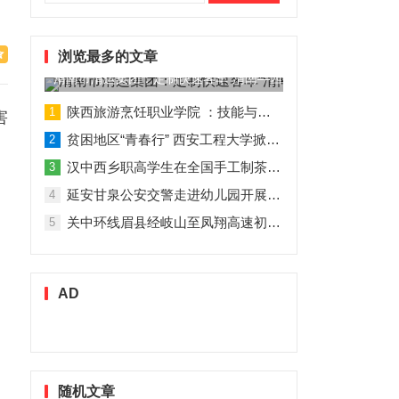
索：
浏览最多的文章
渭南市渭运集团：定制快速客车“渭南—西安”11月1日试运营
陕西旅游烹饪职业学院 ：技能与理论并行 人才与企业共赢
1
害
贫困地区“青春行” 西安工程大学掀起“扶贫热”
2
、
汉中西乡职高学生在全国手工制茶大赛中创佳绩
3
延安甘泉公安交警走进幼儿园开展交通安全专题讲座活动
4
关中环线眉县经岐山至凤翔高速初步设计获批！
5
AD
随机文章