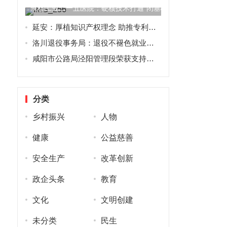
陕核工业二一五医院：硬核技术打通“闭塞心门”！
延安：厚植知识产权理念 助推专利转移转化
洛川退役事务局：退役不褪色就业再起航
咸阳市公路局泾阳管理段荣获支持镇域经济发展先进单位称号
分类
乡村振兴
人物
健康
公益慈善
安全生产
改革创新
政企头条
教育
文化
文明创建
未分类
民生