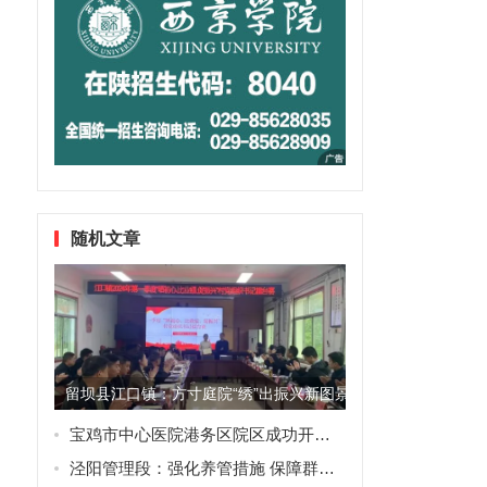
随机文章
留坝县江口镇：方寸庭院“绣”出振兴新图景
宝鸡市中心医院港务区院区成功开展3D打印个性化胫骨假体骨肉瘤保肢手术
泾阳管理段：强化养管措施 保障群众节假安全出行