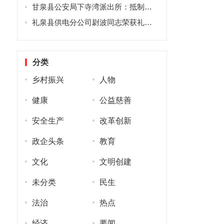
甘泉县公安局下寺湾派出所：抵制网络谣言 净化网络空间
礼泉县供电分公司尉波同志荣获礼泉县优秀党务工作者称号
分类
乡村振兴
人物
健康
公益慈善
安全生产
改革创新
政企头条
教育
文化
文明创建
未分类
民生
法治
热点
经济
要闻