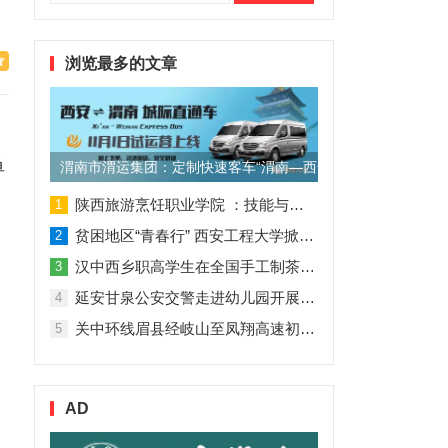
索：
浏览最多的文章
单
渭南市渭运集团：定制快速客车“渭南—西安”11月1日试运营
陕西旅游烹饪职业学院 ：技能与理论并行 人才与企业共赢
1
贫困地区“青春行” 西安工程大学掀起“扶贫热”
2
汉中西乡职高学生在全国手工制茶大赛中创佳绩
3
延安甘泉公安交警走进幼儿园开展交通安全专题讲座活动
4
关中环线眉县经岐山至凤翔高速初步设计获批！
5
AD