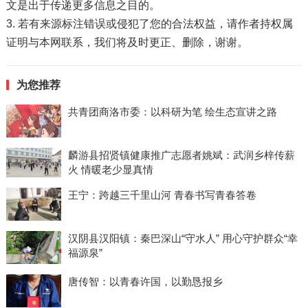
文是出于传递更多信息之目的。
3. 若有来源标注错误或侵犯了您的合法权益，请作者持权属
证明与本网联系，我们将及时更正、删除，谢谢。
为您推荐
共青团商洛市委：以科研为笔 绘生态宣讲之路
麟游县招贤镇健康推广志愿者姚斌：武润乡梓传薪
火 情暖老少显真情
王宁：跨越三千里山河 青春书写青春答卷
汉阴县汉阳镇：秦巴深山“守水人” 用心守护群众“幸
福源泉”
唐传智：以青春许国，以勤恳报乡